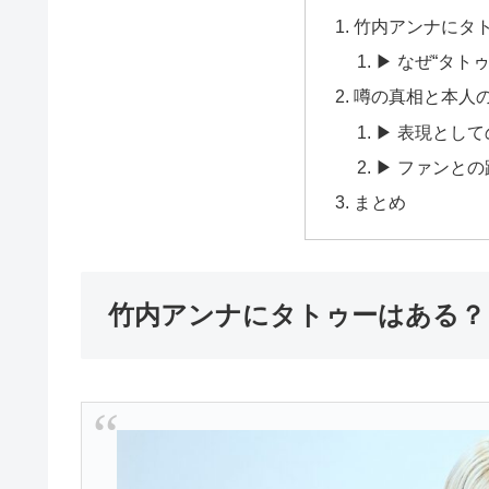
竹内アンナにタ
▶ なぜ“タト
噂の真相と本人
▶ 表現として
▶ ファンと
まとめ
竹内アンナにタトゥーはある？