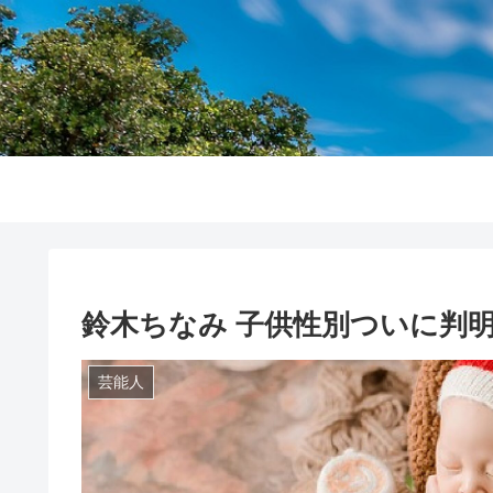
鈴木ちなみ 子供性別ついに判
芸能人