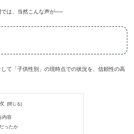
では、当然こんな声が──
そして「子供性別」の現時点での状況を、信頼性の高
次
告内容
だったか