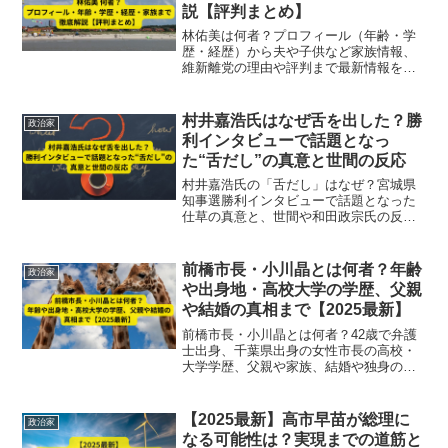
説【評判まとめ】
林佑美は何者？プロフィール（年齢・学
歴・経歴）から夫や子供など家族情報、
維新離党の理由や評判まで最新情報をも
とに徹底解説。和歌山発の注目政治家を
わかりやすくまとめています。
村井嘉浩氏はなぜ舌を出した？勝
政治家
利インタビューで話題となっ
た“舌だし”の真意と世間の反応
村井嘉浩氏の「舌だし」はなぜ？宮城県
知事選勝利インタビューで話題となった
仕草の真意と、世間や和田政宗氏の反
応、専門家視点での心理分析まで徹底解
説します。
前橋市長・小川晶とは何者？年齢
政治家
や出身地・高校大学の学歴、父親
や結婚の真相まで【2025最新】
前橋市長・小川晶とは何者？42歳で弁護
士出身、千葉県出身の女性市長の高校・
大学学歴、父親や家族、結婚や独身の真
相まで2025年最新情報で徹底解説。
【2025最新】高市早苗が総理に
政治家
なる可能性は？実現までの道筋と