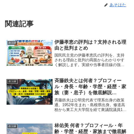
あそはた
関連記事
伊藤孝恵の評判は？支持される理
政治家
由と批判まとめ
国民民主党の伊藤孝恵氏の評判を、支持
される理由と批判の両面からわかりやす
く解説します。実績や当事者目線の強
み、2025年参院選での山尾志桜里氏問題
など賛否が分かれた出来事も含めて公平
にまとめています。
斉藤鉄夫とは何者？プロフィー
政治家
ル・身長・年齢・学歴・経歴・家
族（妻・息子）を徹底解説
【2025最新】
斉藤鉄夫は公明党代表で理系出身の政策
通。1952年生まれ・島根県出身。修道高
校から東工大大学院を経て衆議院議員11
期。環境・国交大臣を歴任し、妻と息子
を持つ温厚な政治家として知られる
【2025最新】
林佑美 何者？プロフィール・年
政治家
齢・学歴・経歴・家族まで徹底解