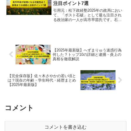
注目ポイント7選
引用元：松下政経塾2025年の政局におい
て、「ポスト石破」として最も注目され
る政治家の一人が高市早苗氏です。石破
茂首相の支持率低迷や参院選大敗の影響
で、党内外から次期総理への期待と注目
が高まっています。本記事では、高市早
苗氏の総理就任の可能...
【2025年最新版】へずまりゅう迷惑行為
何した？トップ10の詳細と逮捕・炎上の
真相を徹底解説
【完全保存版】佐々木さやかの若い頃と
は？現在の年齢・学生時代・経歴まとめ
【2025年最新版】
コメント
コメントを書き込む