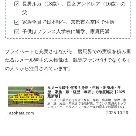
長男ルカ（18歳）、長女アンドレア（16歳）の
父
家族全員で日本移住、京都市右京区で生活
子供はフランス人学校に通学、家庭円満
プライベートも充実させながら、競馬界での実績を積み重
ねるルメール騎手の人物像は、競馬ファンだけでなく多く
の人々から注目されています。
ルメール騎手 何者？身長・年齢・出身地・学
歴・家族・嫁・経歴・年収まで徹底解説【2025
最新版】
「ルメール騎手とは何者？身長・年齢・出身地・学歴・家
族・嫁・経歴・年収まで徹底解説。フランス出身のトップ
ジョッキー、クリストフ・ルメールの日本での活躍やG1勝
利実績、プライベート情報を2025年最新版で紹介。」
2025.10.26
asohata.com