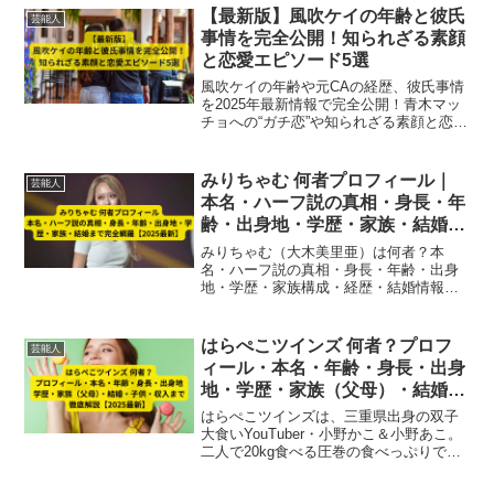
【最新版】風吹ケイの年齢と彼氏
芸能人
事情を完全公開！知られざる素顔
と恋愛エピソード5選
風吹ケイの年齢や元CAの経歴、彼氏事情
を2025年最新情報で完全公開！青木マッ
チョへの“ガチ恋”や知られざる素顔と恋愛
エピソード5選も詳しく紹介。
みりちゃむ 何者プロフィール｜
芸能人
本名・ハーフ説の真相・身長・年
齢・出身地・学歴・家族・結婚ま
で完全網羅【2025最新】
みりちゃむ（大木美里亜）は何者？本
名・ハーフ説の真相・身長・年齢・出身
地・学歴・家族構成・経歴・結婚情報ま
でを2025年最新で徹底解説。モデル・タ
レント・女優としての現在の活動も完全
網羅。
はらぺこツインズ 何者？プロフ
芸能人
ィール・本名・年齢・身長・出身
地・学歴・家族（父母）・結婚・
子供・収入まで徹底解説【2025
はらぺこツインズは、三重県出身の双子
最新】
大食いYouTuber・小野かこ＆小野あこ。
二人で20kg食べる圧巻の食べっぷりで人
気を集める姉妹です。本名・年齢・身
長・学歴・家族（父母）・結婚・子供・