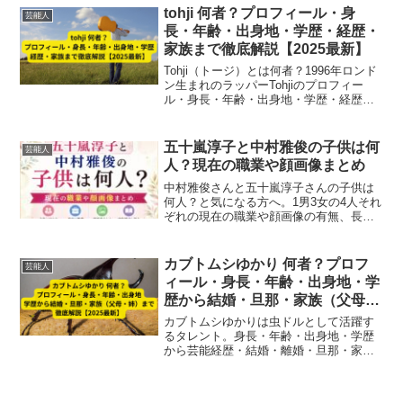
収入まで最新プロフィールを徹底解説
tohji 何者？プロフィール・身
芸能人
【2025年版】。
長・年齢・出身地・学歴・経歴・
家族まで徹底解説【2025最新】
Tohji（トージ）とは何者？1996年ロンド
ン生まれのラッパーTohjiのプロフィー
ル・身長・年齢・出身地・学歴・経歴・
家族まで徹底解説。音楽活動の軌跡から
引退理由までをわかりやすく紹介【2025
年最新】
五十嵐淳子と中村雅俊の子供は何
芸能人
人？現在の職業や顔画像まとめ
中村雅俊さんと五十嵐淳子さんの子供は
何人？と気になる方へ。1男3女の4人それ
ぞれの現在の職業や顔画像の有無、長男
の転身や三女の芸能活動まで、家族構成
と最新情報をわかりやすくまとめていま
す。
カブトムシゆかり 何者？プロフ
芸能人
ィール・身長・年齢・出身地・学
歴から結婚・旦那・家族（父母・
姉）まで徹底解説【2025最新】
カブトムシゆかりは虫ドルとして活躍す
るタレント。身長・年齢・出身地・学歴
から芸能経歴・結婚・離婚・旦那・家族
（父母・姉）まで2025年最新情報で徹底
解説。