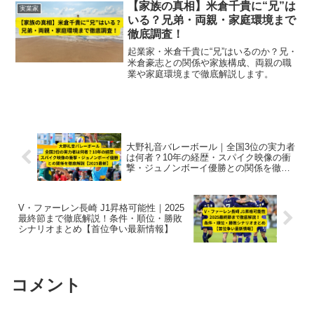
【家族の真相】米倉千貴に“兄”は
実業家
いる？兄弟・両親・家庭環境まで
徹底調査！
起業家・米倉千貴に“兄”はいるのか？兄・
米倉豪志との関係や家族構成、両親の職
業や家庭環境まで徹底解説します。
大野礼音バレーボール｜全国3位の実力者
は何者？10年の経歴・スパイク映像の衝
撃・ジュノンボーイ優勝との関係を徹底
解説【2025最新】
V・ファーレン長崎 J1昇格可能性｜2025
最終節まで徹底解説！条件・順位・勝敗
シナリオまとめ【首位争い最新情報】
コメント