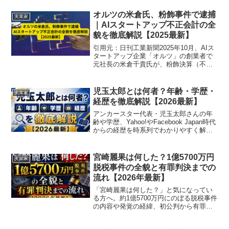
オルツの米倉氏、粉飾事件で逮捕
実業家
｜AIスタートアップ不正会計の全
貌を徹底解説【2025最新】
引用元：日刊工業新聞2025年10月、AIス
タートアップ企業「オルツ」の創業者で
元社長の米倉千貴氏が、粉飾決算（不正
会計）容疑で東京地検特捜部に逮捕され
ました。同社は議事録自動作成サービス
「AI GIJIROKU」などを展開し、急成長
児玉太郎とは何者？年齢・学歴・
実業家
を遂げ...
経歴を徹底解説【2026最新】
アンカースター代表・児玉太郎さんの年
齢や学歴、Yahoo!やFacebook Japan時代
からの経歴を時系列でわかりやすく解説
します。プロフィールが気になる方は、
ぜひチェックしてみてください。
宮崎麗果は何した？1億5700万円
実業家
脱税事件の全貌と有罪判決までの
流れ【2026年最新】
「宮崎麗果は何した？」と気になってい
る方へ。約1億5700万円にのぼる脱税事件
の内容や発覚の経緯、初公判から有罪判
決までの流れを時系列でわかりやすく解
説します。