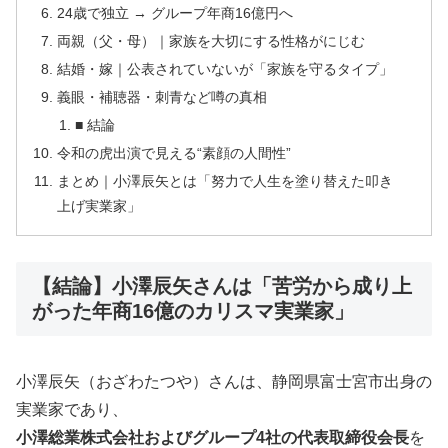
24歳で独立 → グループ年商16億円へ
両親（父・母）｜家族を大切にする性格がにじむ
結婚・嫁｜公表されていないが「家族を守るタイプ」
義眼・補聴器・刺青など噂の真相
■ 結論
令和の虎出演で見える“素顔の人間性”
まとめ｜小澤辰矢とは「努力で人生を塗り替えた叩き
上げ実業家」
【結論】小澤辰矢さんは「苦労から成り上
がった年商16億のカリスマ実業家」
小澤辰矢（おざわたつや）さんは、静岡県富士宮市出身の
実業家であり、
小澤総業株式会社およびグループ4社の代表取締役会長
を