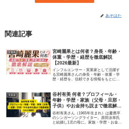
あそはた
関連記事
宮崎麗果とは何者？身長・年齢・
実業家
体重・学歴・経歴を徹底解説
【2026最新】
インフルエンサー・実業家として活躍す
る宮崎麗果さんの身長・年齢・体重・学
歴・経歴を、信頼できる情報をもとにわ
かりやすく一覧で解説。最新の話題まで
まとめてチェックできます。
谷村有美 何者？プロフィール・
実業家
年齢・学歴・家族（父母・旦那・
子供）やお金持ち説まで徹底解説
【2025最新】
谷村有美さん（1965年生まれ）は慶應卒
のシンガーソングライター。原田泳幸氏
と結婚し1児の母に。家族・学歴・お金持
ち説まで徹底解説【2025最新】