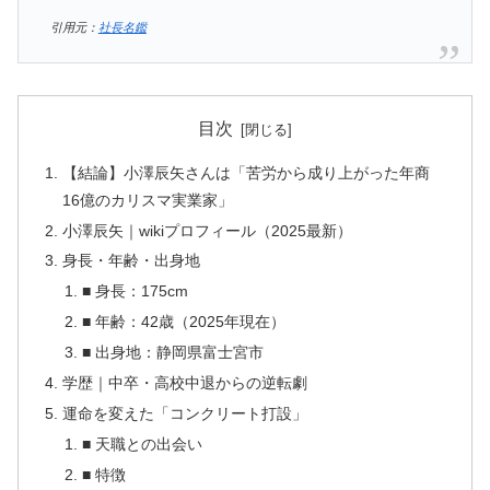
引用元：
社長名鑑
目次
【結論】小澤辰矢さんは「苦労から成り上がった年商
16億のカリスマ実業家」
小澤辰矢｜wikiプロフィール（2025最新）
身長・年齢・出身地
■ 身長：175cm
■ 年齢：42歳（2025年現在）
■ 出身地：静岡県富士宮市
学歴｜中卒・高校中退からの逆転劇
運命を変えた「コンクリート打設」
■ 天職との出会い
■ 特徴