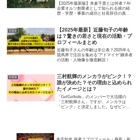
【2025年最新版】米倉千貴とは何者？AI
企業オルツ創業者として知られる彼の経
歴・学歴・事業の成功と社長辞任の真相
までをわかりやすく解説。AI業界のキー
パーソンを徹底網羅！
【2025年最新】近藤旬子の年齢
実業家
は？驚きの若さと現在の活動・プ
ロフィールまとめ
近藤旬子さんの年齢は非公表？2025年も
競馬界で注目を集める“アドマイヤ”継承者
の活動・人物像を徹底解説！
三村航輝のメンカラがピンク！？
実業家
誰が決めた？その理由と込められ
たイメージとは？
「Go!Go!kids」のメンバーで大活躍の
「三村航輝さん」ですが、メンカラは
「ピンク」と決定しました。なぜピンク
になったのでしょうか。また、一体誰が
決めたのでしょうか。この記事では、三
村航輝さんのメンカラがピンクを決めた
人物、その理由、そしてピンクに込めら
れたイメージを解説していきます。
本庄知史 何者？プロフィール・身長・年