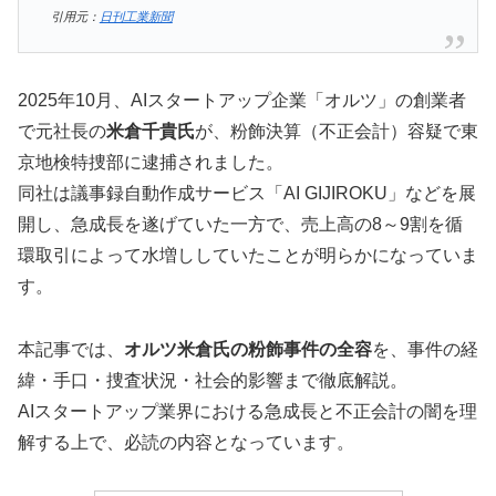
引用元：
日刊工業新聞
2025年10月、AIスタートアップ企業「オルツ」の創業者
で元社長の
米倉千貴氏
が、粉飾決算（不正会計）容疑で東
京地検特捜部に逮捕されました。
同社は議事録自動作成サービス「AI GIJIROKU」などを展
開し、急成長を遂げていた一方で、売上高の8～9割を循
環取引によって水増ししていたことが明らかになっていま
す。
本記事では、
オルツ米倉氏の粉飾事件の全容
を、事件の経
緯・手口・捜査状況・社会的影響まで徹底解説。
AIスタートアップ業界における急成長と不正会計の闇を理
解する上で、必読の内容となっています。