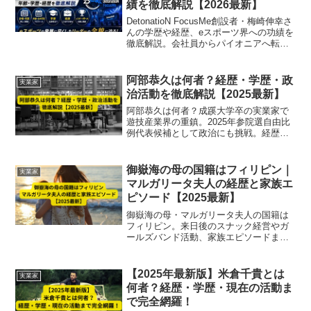
績を徹底解説【2026最新】
DetonatioN FocusMe創設者・梅崎伸幸さ
んの学歴や経歴、eスポーツ界への功績を
徹底解説。会社員からパイオニアへ転身
した軌跡と、訃報の概要もあわせてご紹
介します。
阿部恭久は何者？経歴・学歴・政
実業家
治活動を徹底解説【2025最新】
阿部恭久は何者？成蹊大学卒の実業家で
遊技産業界の重鎮。2025年参院選自由比
例代表候補として政治にも挑戦。経歴・
学歴・政治活動を徹底解説。
御嶽海の母の国籍はフィリピン｜
実業家
マルガリータ夫人の経歴と家族エ
ピソード【2025最新】
御嶽海の母・マルガリータ夫人の国籍は
フィリピン。来日後のスナック経営やガ
ールズバンド活動、家族エピソードまで
2025年最新情報で詳しく解説。御嶽海の
ルーツや多文化的背景を理解できる記事
です。
【2025年最新版】米倉千貴とは
実業家
何者？経歴・学歴・現在の活動ま
で完全網羅！