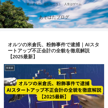
遊ぶように、はたらこう！ 人生はゲーム
あそはたブログ
オルツの米倉氏、粉飾事件で逮捕｜AIスタ
ートアップ不正会計の全貌を徹底解説
【2025最新】
実業家