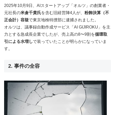
2025年10月9日、AIスタートアップ「オルツ」の創業者・
元社長の
米倉千貴氏
を含む旧経営陣4人が、
粉飾決算（不
正会計）容疑
で東京地検特捜部に逮捕されました。
オルツは、議事録自動作成サービス「AI GIJIROKU」を主
力とする急成長企業でしたが、売上高の8〜9割を
循環取
引による水増し
で装っていたことが明らかになっていま
す。
2. 事件の全容