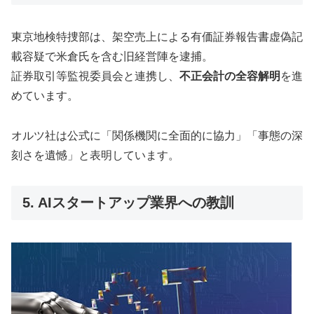
東京地検特捜部は、架空売上による有価証券報告書虚偽記
載容疑で米倉氏を含む旧経営陣を逮捕。
証券取引等監視委員会と連携し、
不正会計の全容解明
を進
めています。
オルツ社は公式に「関係機関に全面的に協力」「事態の深
刻さを遺憾」と表明しています。
5. AIスタートアップ業界への教訓