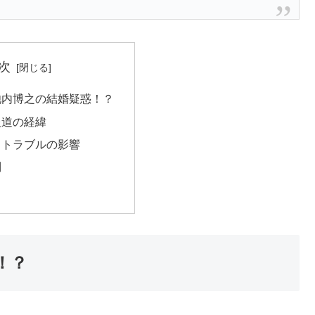
次
池内博之の結婚疑惑！？
報道の経緯
とトラブルの影響
列
！？