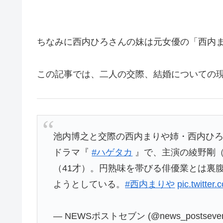
ちなみに西内ひろさんの妹は元女優の「西内
この記事では、二人の交際、結婚についての
池内博之と交際の西内まりや姉・西内ひ
ドラマ『
#ハゲタカ
』で、主演の綾野剛（
（41才）。円熟味を帯びる俳優業とは裏
ようとしている。
#西内まりや
pic.twitte
— NEWSポストセブン (@news_postseve