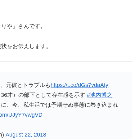
まりや」さんです。
現状をお伝えします。
ろ、元彼とトラブルも
https://t.co/dGs7vdaAty
36才）の部下として存在感を示す
#池内博之
腹に、今、私生活では予期せぬ事態に巻き込まれ
r.com/UJyY7vwgVD
n)
August 22, 2018