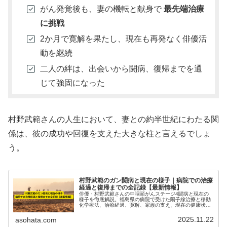
がん発覚後も、妻の機転と献身で
最先端治療
に挑戦
2か月で寛解を果たし、現在も再発なく俳優活
動を継続
二人の絆は、出会いから闘病、復帰までを通
じて強固になった
村野武範さんの人生において、妻との約半世紀にわたる関
係は、彼の成功や回復を支えた大きな柱と言えるでしょ
う。
村野武範のガン闘病と現在の様子｜病院での治療
経過と復帰までの全記録【最新情報】
俳優・村野武範さんの中咽頭がんステージ4闘病と現在の
様子を徹底解説。福島県の病院で受けた陽子線治療と移動
化学療法、治療経過、寛解、家族の支え、現在の健康状態
と復帰までの全記録を最新情報で紹介。
2025.11.22
asohata.com