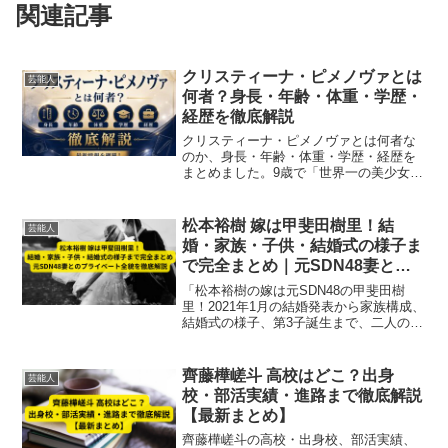
関連記事
クリスティーナ・ピメノヴァとは
芸能人
何者？身長・年齢・体重・学歴・
経歴を徹底解説
クリスティーナ・ピメノヴァとは何者な
のか、身長・年齢・体重・学歴・経歴を
まとめました。9歳で「世界一の美少女」
と呼ばれたロシア出身のモデルが、今や
演劇学校に通う20歳に。最新情報を徹底
解説します！
松本裕樹 嫁は甲斐田樹里！結
芸能人
婚・家族・子供・結婚式の様子ま
で完全まとめ｜元SDN48妻との
プライベート全貌を徹底解説
「松本裕樹の嫁は元SDN48の甲斐田樹
里！2021年1月の結婚発表から家族構成、
結婚式の様子、第3子誕生まで、二人のプ
ライベート全貌を徹底解説。笑顔あふれ
る5人家族の生活や今後の動向も網羅。」
齊藤樺嵯斗 高校はどこ？出身
芸能人
校・部活実績・進路まで徹底解説
【最新まとめ】
齊藤樺嵯斗の高校・出身校、部活実績、