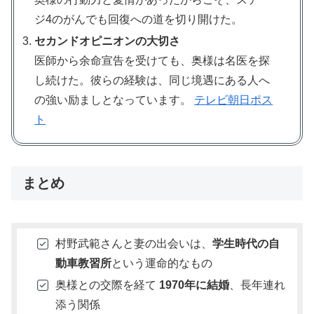
ジ4のがんでも回復への道を切り開けた。
セカンドオピニオンの大切さ
医師から余命宣告を受けても、奥様は名医を探
し続けた。彼らの経験は、同じ境遇にある人へ
の強い励ましとなっています。
テレビ朝日ポス
ト
まとめ
村野武範さんと妻の出会いは、
学生時代の自
動車教習所
という運命的なもの
奥様との交際を経て
1970年に結婚
、長年連れ
添う関係