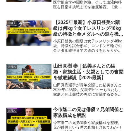
医学部進学や闘病体験、そして血液内科
医を目指す挑戦までを徹底解説。【最新
まとめ】
【2025年最新】小原日登美の階
芸能人
級は何kg？女子レスリング48kg
級の特徴と金メダルへの道を徹底
解説！
小原日登美の階級は女子レスリング48kg
級。特徴や試合形式、ロンドン五輪での
金メダル獲得までの道のりをわかりやす
く解説します。
山田真樹 妻｜鮎美さんとの結
芸能人
婚・家族生活・父親としての奮闘
を徹底解説【2025最新】
山田真樹選手が長年交際した鮎美さんと
2025年に結婚。父親デビューも果たし、
家庭と陸上競技の両立に奮闘する姿を徹
底解説。妻のサポートや応援Tシャツなど
家族とのエピソードも紹介し、パパアス
リートとしての素顔に迫る最新情報。
今市隆二の兄は俳優？兄弟関係と
芸能人
家族構成を解説
今市隆二の兄弟関係や家族構成を整理。
兄が俳優という噂の真相も含めてわかり