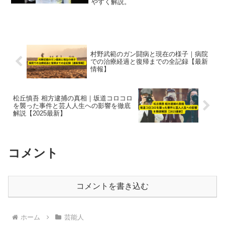
やすく解説。
村野武範のガン闘病と現在の様子｜病院
での治療経過と復帰までの全記録【最新
情報】
松丘慎吾 相方逮捕の真相｜坂道コロコロ
を襲った事件と芸人人生への影響を徹底
解説【2025最新】
コメント
コメントを書き込む
ホーム
芸能人