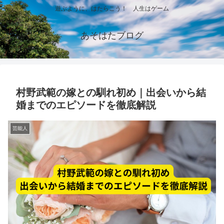
遊ぶように、はたらこう！ 人生はゲーム
あそはたブログ
村野武範の嫁との馴れ初め｜出会いから結
婚までのエピソードを徹底解説
芸能人