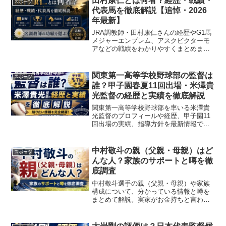
田村康仁とは何者？経歴・戦績・
スポーツ
代表馬を徹底解説【追悼・2026
年最新】
JRA調教師・田村康仁さんの経歴やG1馬
メジャーエンブレム、アスクビクターモ
アなどの戦績をわかりやすくまとめまし
た。プロフィールを知りたい方はぜひご
覧ください。
関東第一高等学校野球部の監督は
スポーツ
誰？甲子園春夏11回出場・米澤貴
光監督の経歴と実績を徹底解説
関東第一高等学校野球部を率いる米澤貴
光監督のプロフィールや経歴、甲子園11
回出場の実績、指導方針を最新情報でわ
かりやすくまとめました。ぜひご覧くだ
さい。
中村敬斗の親（父親・母親）はど
スポーツ
んな人？家族のサポートと噂を徹
底調査
中村敬斗選手の親（父親・母親）や家族
構成について、分かっている情報と噂を
まとめて解説。実家がお金持ちと言われ
る理由も紹介します。