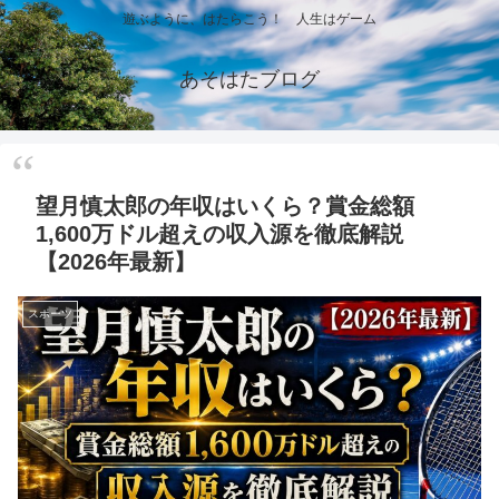
遊ぶように、はたらこう！ 人生はゲーム
あそはたブログ
望月慎太郎の年収はいくら？賞金総額
1,600万ドル超えの収入源を徹底解説
【2026年最新】
スポーツ