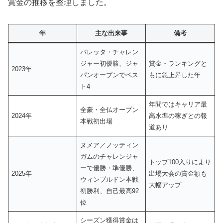
賞金の推移を整理しました。
年
主な出来事
備考
バレッタ・チャレン
ジャー初優勝、ジャ
賞金・ランキングと
2023年
パンオープンでベス
もに急上昇した年
ト4
年間ではキャリア最
全豪・全仏オープン
2024年
高水準の稼ぎとの報
本戦初出場
道あり
ヌメア／ノッティン
ガムのチャレンジャ
トップ100入りにより
ーで優勝・準優勝、
2025年
出場大会の賞金額も
ウィンブルドン本戦
大幅アップ
初勝利、自己最高92
位
シーズン獲得賞金は