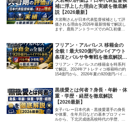
大岩剛の評価は？日本代表監督候
スポーツ
補に浮上した理由と実績を徹底解
説【2026最新】
大岩剛さんが日本代表監督候補として評
価される理由を2026年最新情報で解説し
ます。鹿島アントラーズでのACL初優勝
やU-23アジアカップ連覇などの実績、専
門家やサポーターからの評価までわかり
やすく紹介します。
フリアン・アルバレス 移籍金の
スポーツ
全貌！最大920億円のバイアウト
条項とバルサ争奪戦を徹底解説
【2026年最新】
フリアン・アルバレスの移籍金を時系列
で解説。2024年アトレティコ移籍時の約
154億円から、2026年夏の920億円バイア
ウトまで詳しく紹介します。
黒後愛とは何者？身長・年齢・体
スポーツ
重・学歴・経歴を徹底解説
【2026最新】
女子バレー日本代表・黒後愛選手の身長
や体重、生年月日などの基本プロフィー
ルから、下北沢成徳高校時代の学歴、東
レアローズ入団から東京五輪出場までの
経歴を2026年最新情報で詳しくご紹介し
ます。