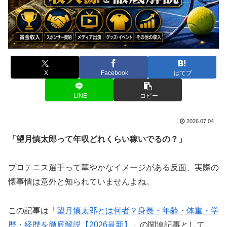
X
Facebook
はてブ
LINE
コピー
2026.07.04
「望月慎太郎って年収どれくらい稼いでるの？」
プロテニス選手って華やかなイメージがある反面、実際の
懐事情は意外と知られていませんよね。
この記事は「
望月慎太郎とは何者？身長・年齢・体重・学
歴・経歴を徹底解説【2026最新】
」の関連記事として、