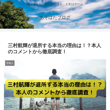
遊ぶように、はたらこう！ 人生はゲーム
あそはたブログ
三村航輝が退所する本当の理由は！？本人
のコメントから徹底調査！
芸能人