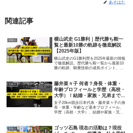
あそはた
関連記事
横山武史 G1勝利｜歴代勝ち鞍一
芸能人
覧と最新10勝の軌跡を徹底解説
【2025年版】
横山武史のG1勝利歴を2025年最新の情報
で徹底解説。歴代勝ち鞍一覧から最新10
勝の軌跡、騎乗技術の成長ポイント、通
算成績、今後の展望まで専門家視点で詳
しくまとめた決定版記事。皐月賞・有馬
記念・ジャパンカップなど主要レースの
藤井菜々子 何者？身長・体重・
芸能人
内容も一挙紹介。
年齢プロフィールと学歴（高校・
大学）！結婚・家族・兄弟まで徹
底解説【2025最新】
女子20km競歩日本代表・藤井菜々子の身
長・体重・年齢など基本プロフィール、
学歴（高校・大学）、結婚や家族・兄弟
情報、競技実績まで2025年最新情報で徹
底解説。
ゴッツ石島 現在の活動は？現役
芸能人