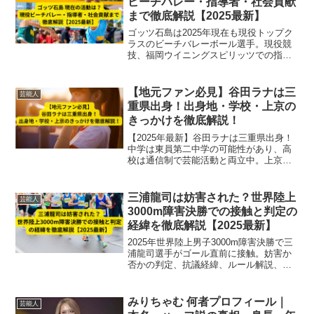
ビーチバレー・指導者・社会貢献
まで徹底解説【2025最新】
ゴッツ石島は2025年現在も現役トップク
ラスのビーチバレーボール選手。現役競
技、福岡ウイニングスピリッツでの指
導、地域スポーツ振興まで多面的な活動
を徹底解説。
【地元ファン必見】谷田ラナは三
芸能人
重県出身！出身地・学校・上京の
きっかけを徹底解説！
【2025年最新】谷田ラナは三重県出身！
中学は東員第二中学の可能性があり、高
校は通信制で芸能活動と両立中。上京の
きっかけやモデル・女優としての活躍ま
で徹底解説します。
三浦龍司は妨害された？世界陸上
芸能人
3000m障害決勝での接触と判定の
経緯を徹底解説【2025最新】
2025年世界陸上男子3000m障害決勝で三
浦龍司選手がゴール直前に接触。妨害か
否かの判定、抗議経緯、ルール解説、
SNS反響まで徹底解説。
みりちゃむ 何者プロフィール｜
芸能人