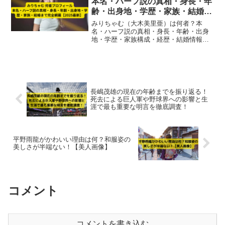
本名・ハーフ説の真相・身長・年
齢・出身地・学歴・家族・結婚ま
で完全網羅【2025最新】
みりちゃむ（大木美里亜）は何者？本
名・ハーフ説の真相・身長・年齢・出身
地・学歴・家族構成・経歴・結婚情報ま
でを2025年最新で徹底解説。モデル・タ
レント・女優としての現在の活動も完全
網羅。
長嶋茂雄の現在の年齢までを振り返る！
死去による巨人軍や野球界への影響と生
涯で最も重要な明言を徹底調査！
平野雨龍がかわいい理由は何？和服姿の
美しさが半端ない！【美人画像】
コメント
コメントを書き込む