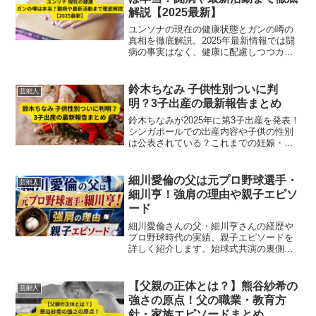
解説【2025最新】
ユンソナの現在の健康状態とガンの噂の
真相を徹底解説。2025年最新情報では闘
病の事実はなく、健康に配慮しつつカナ
ダで家族と生活し、日本での芸能活動も
前向きに継続しています。
鈴木ちなみ 子供性別ついに判
芸能人
明？3子出産の最新報告まとめ
鈴木ちなみが2025年に第3子出産を発表！
シンガポールでの出産内容や子供の性別
は公表されている？これまでの妊娠・出
産の経緯、最新コメント、非公開の理由
まで分かりやすくまとめて解説します。
細川愛倫の父は元プロ野球選手・
芸能人
細川亨！強肩の理由や親子エピソ
ード
細川愛倫さんの父・細川亨さんの経歴や
プロ野球時代の実績、親子エピソードを
詳しく紹介します。始球式共演の裏側も
要チェックです。
【父親の正体とは？】熊谷紗希の
芸能人
強さの原点！父の職業・教育方
針・家族エピソードまとめ