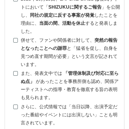
トにおいて「
SHIZUKUに関するご報告
」を公開
し、
同社の規定に反する事案が発覚
したことを
理由に、
当面の間、活動を休止
すると発表しま
した。
併せて、ファンや関係者に対して、
突然の報告
となったことへの謝罪
と「猛省を促し、自身を
見つめ直す期間が必要」という文言が記されて
います。
また、発表文中では
「管理体制及び対応に至ら
ぬ点」
があったことを事務所側も認め、関係ア
ーティストへの指導・教育を徹底する旨の表明
も見られます。
さらに、公式情報では「当日以降、出演予定だ
った番組やイベントには出演しない」ことも明
言されています。