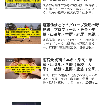
熊谷紗希選手の強さの秘訣は、教育者で
あり元アスリートの父・敏夫さんの厳し
くも温かい指導と家族の支えにあり。文
武両道を貫いた家庭環境を詳しく解説。
斎藤佳信とは？グローブ愛用の野
芸能人
球選手プロフィール・身長・年
齢・出身地・学歴・経歴・両親ま
で徹底解説【2025最新】
斎藤佳信（さいとうけいしん）は徳島イ
ンディゴソックス所属の技巧派右腕投
手。京都府与謝野町出身、身長181cm、
22歳。学歴（小学校～大学）、独立リー
グでの経歴、愛用グローブ、両親まで徹
底解説した2025年最新プロフィール記
雨宮天 何者？本名・身長・年
芸能人
事。
齢・出身地・学歴（高校・大
学）・結婚・旦那・家族（父母）
まで完全解説【2025最新】
声優・歌手の雨宮天（あまみやそら）の
本名・身長・年齢・出身地・学歴・結
婚・旦那・家族（父母）まで、2025年最
新のプロフィールと代表作を完全解説。
声優ファン必見のまとめ記事。