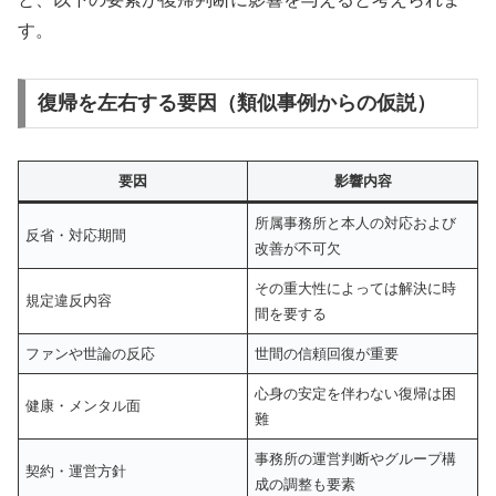
す。
復帰を左右する要因（類似事例からの仮説）
要因
影響内容
所属事務所と本人の対応および
反省・対応期間
改善が不可欠
その重大性によっては解決に時
規定違反内容
間を要する
ファンや世論の反応
世間の信頼回復が重要
心身の安定を伴わない復帰は困
健康・メンタル面
難
事務所の運営判断やグループ構
契約・運営方針
成の調整も要素