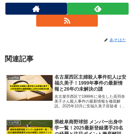
あそはた
関連記事
名古屋西区主婦殺人事件犯人は安
社会問題
福久美子！1999年事件の最新情
報と26年の未解決の謎
名古屋市西区で1999年に発生した高羽奈
美子さん殺人事件の最新情報を徹底解
説。2025年10月に安福久美子容疑者（69
歳・女性）が自ら出頭、DNA鑑定で犯人
と断定。被害者の2歳長男や事件の未解決
の経緯、被害者夫の尽力も紹介。
県岐阜商野球部 メンバー出身中
社会問題
学一覧！2025最新登録選手20名
の経歴と注目ポイント徹底解説