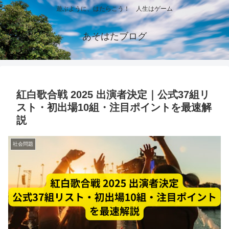
遊ぶように、はたらこう！ 人生はゲーム
あそはたブログ
紅白歌合戦 2025 出演者決定｜公式37組リ
スト・初出場10組・注目ポイントを最速解
説
社会問題