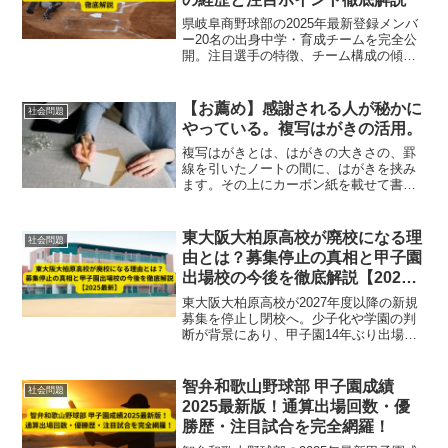
県岐阜商野球部の2025年最新登録メンバ
ー20名の出身中学・育成チームを完全公
開。注目選手の特徴、チーム構成の傾
向、甲子園での見どころまで徹底解説し
ます。
【お薦め】感謝される人が秘かに
社会問題
やっている。複写はがきの活用。
複写はがきとは、はがきの大きさの、罫
線を引いたノートの間に、はがきを挟み
ます。その上にカーボン紙を載せて書く
ものです。はがきに複写されるので“複写
はがき”と言います。その他、複写はがき
の書き方、購入方法、メリットなどをシ
東大阪大柏原高校が廃校になる理
社会問題
ンプルに紹介させていただいています。
由とは？募集停止の真相と甲子園
出場校の今後を徹底解説【2025
最新】
東大阪大柏原高校が2027年度以降の新規
募集を停止し閉校へ。少子化や学園の判
断が背景にあり、甲子園14年ぶり出場の
野球部の今後や主力選手の進路も解説。
歴史ある名門校の廃校の真相を徹底解説
【2025最新】
智弁和歌山野球部 甲子園成績
社会問題
2025最新版！通算出場回数・優
勝歴・注目試合を完全網羅！