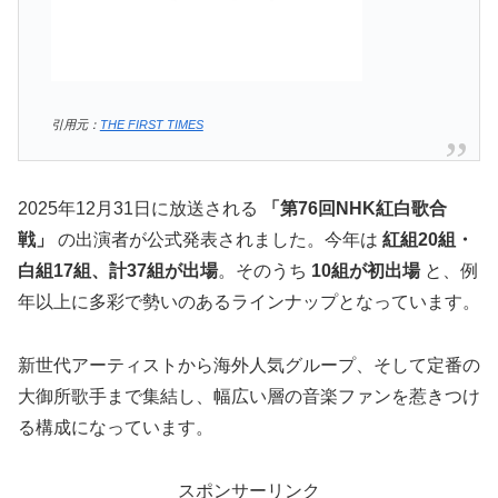
引用元：
THE FIRST TIMES
2025年12月31日に放送される
「第76回NHK紅白歌合
戦」
の出演者が公式発表されました。今年は
紅組20組・
白組17組、計37組が出場
。そのうち
10組が初出場
と、例
年以上に多彩で勢いのあるラインナップとなっています。
新世代アーティストから海外人気グループ、そして定番の
大御所歌手まで集結し、幅広い層の音楽ファンを惹きつけ
る構成になっています。
スポンサーリンク