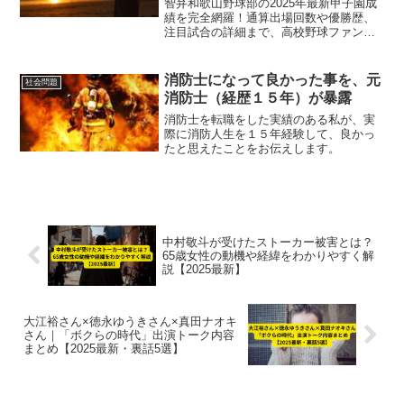
智弁和歌山野球部の2025年最新甲子園成
績を完全網羅！通算出場回数や優勝歴、
注目試合の詳細まで、高校野球ファン必
見の情報をわかりやすく解説します。
消防士になって良かった事を、元
社会問題
消防士（経歴１５年）が暴露
消防士を転職をした実績のある私が、実
際に消防人生を１５年経験して、良かっ
たと思えたことをお伝えします。
中村敬斗が受けたストーカー被害とは？
65歳女性の動機や経緯をわかりやすく解
説【2025最新】
大江裕さん×徳永ゆうきさん×真田ナオキ
さん｜「ボクらの時代」出演トーク内容
まとめ【2025最新・裏話5選】