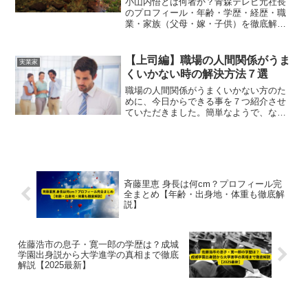
小山内悟とは何者か？青森テレビ元社長
のプロフィール・年齢・学歴・経歴・職
業・家族（父母・嫁・子供）を徹底解
説。2025年10月の社長辞任やパワハラ問
題の経緯も網羅した最新情報。
【上司編】職場の人間関係がうま
実業家
くいかない時の解決方法７選
職場の人間関係がうまくいかない方のた
めに、今日からできる事を７つ紹介させ
ていただきました。簡単なようで、なか
なか実践するのが難しいものから、すぐ
にできるものまであります。信頼と信用
の積み重ねが、人間関係を円滑にしてく
れます。考えるよりは、まずは読んで、
すぐに実践です。
斉藤里恵 身長は何cm？プロフィール完
全まとめ【年齢・出身地・体重も徹底解
説】
佐藤浩市の息子・寛一郎の学歴は？成城
学園出身説から大学進学の真相まで徹底
解説【2025最新】