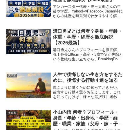
アンカースター代表・児玉太郎さんの年
齢や学歴、Yahoo!やFacebook Japan時代
からの経歴を時系列でわかりやすく解説
します。プロフィールが気になる方は、
ぜひチェックしてみてください。
溝口勇児とは何者？身長・年齢・
実業家
体重・学歴・経歴を徹底解説
【2026最新】
溝口勇児さんのプロフィールを徹底解
説！身長186cm・高卒・3歳で父が失踪と
いう壮絶な生い立ちから、BreakingDown
COOや連続起業家としての経歴まで、
2026年最新情報をわかりやすくまとめま
した。
人生で後悔しない生き方をするた
実業家
めに、後悔する行動４選を知る
遊ぶように働くために知っておきたい、
後悔する行動４選をお伝えします。これ
を知っておけば、様々な選択肢に迷わず
選択ができるようになります。
小山内悟 何者？プロフィール・
実業家
身長・年齢・出身地・学歴・経
歴・職業・家族（父母・嫁・子
供）まで徹底解説【2025最新】