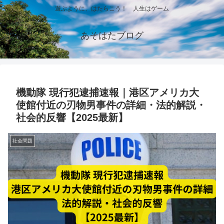
遊ぶように、はたらこう！ 人生はゲーム
あそはたブログ
機動隊 現行犯逮捕速報｜港区アメリカ大
使館付近の刃物男事件の詳細・法的解説・
社会的反響【2025最新】
社会問題