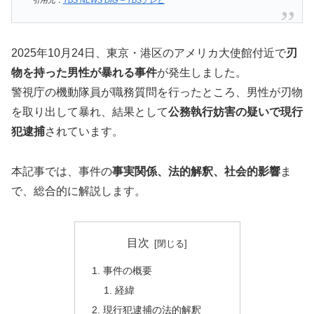
2025年10月24日、東京・港区のアメリカ大使館付近で
刃
物を持った男性が暴れる事件
が発生しました。
警視庁の機動隊員が職務質問を行ったところ、男性が刃物
を取り出して暴れ、結果として
公務執行妨害の疑いで現行
犯逮捕
されています。
本記事では、事件の
事実関係、法的解釈、社会的影響
ま
で、総合的に解説します。
目次
事件の概要
経緯
現行犯逮捕の法的解釈