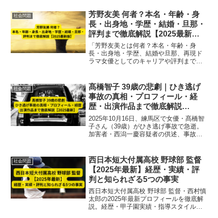
芳野友美 何者？本名・年齢・身
社会問題
長・出身地・学歴・結婚・旦那・
評判まで徹底解説【2025最新
版】
「芳野友美とは何者？本名・年齢・身
長・出身地・学歴、結婚や旦那、再現ド
ラマ女優としてのキャリアや評判まで徹
底解説。『再現ドラマの女王』として知
られる名女優の人物像を2025年最新版で
紹介。」
髙橋智子 39歳の悲劇｜ひき逃げ
社会問題
事故の真相・プロフィール・経
歴・出演作品まで徹底解説
【2025最新】
2025年10月16日、練馬区で女優・髙橋智
子さん（39歳）がひき逃げ事故で急逝。
加害者・西潟一慶容疑者の供述、事故の
真相、プロフィール、経歴、出演作品を
詳しく解説。【2025最新】
西日本短大付属高校 野球部 監督
社会問題
【2025年最新】経歴・実績・評
判と知られざる5つの事実
西日本短大付属高校 野球部 監督・西村慎
太郎の2025年最新プロフィールを徹底解
説。経歴・甲子園実績・指導スタイルか
ら同期の新庄剛志監督との絆、知られざ