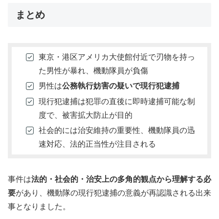
まとめ
東京・港区アメリカ大使館付近で刃物を持っ
た男性が暴れ、機動隊員が負傷
男性は
公務執行妨害の疑いで現行犯逮捕
現行犯逮捕は犯罪の直後に即時逮捕可能な制
度で、被害拡大防止が目的
社会的には治安維持の重要性、機動隊員の迅
速対応、法的正当性が注目される
事件は
法的・社会的・治安上の多角的観点から理解する必
要
があり、機動隊の現行犯逮捕の意義が再認識される出来
事となりました。