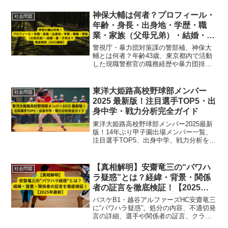
る5つの事実まで網羅した保存版記事。
神保大輔は何者？プロフィール・
社会問題
年齢・身長・出身地・学歴・職
業・家族（父母兄弟）・結婚・
妻・子供まで徹底解説【2025最
警視庁・暴力団対策課の警部補、神保大
新】
輔とは何者？年齢43歳、東京都内で活動
した現職警察官の職務経歴や暴力団排除
の業務、捜査情報漏洩疑惑まで徹底解
説。身長・学歴・家族・結婚情報は現時
点で非公開です【2025最新】
東洋大姫路高校野球部メンバー
社会問題
2025 最新版！注目選手TOP5・出
身中学・戦力分析完全ガイド
東洋大姫路高校野球部メンバー2025最新
版！14年ぶり甲子園出場メンバー一覧、
注目選手TOP5、出身中学、戦力分析を完
全網羅。優勝候補の実力を詳しく紹介。
【真相解明】安齋竜三の“パワハ
社会問題
ラ疑惑”とは？経緯・背景・関係
者の証言を徹底検証！【2025年
最新】
バスケB1・越谷アルファーズHC安齋竜三
に“パワハラ疑惑”。処分の内容、不適切発
言の詳細、選手や関係者の証言、クラブ
の対応まで徹底解説【2025年最新情