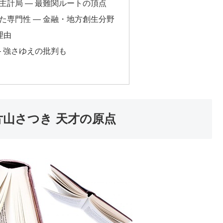
主計局 ― 最難関ルートの頂点
た専門性 ― 金融・地方創生分野
理由
― 強さゆえの批判も
片山さつき 天才の原点