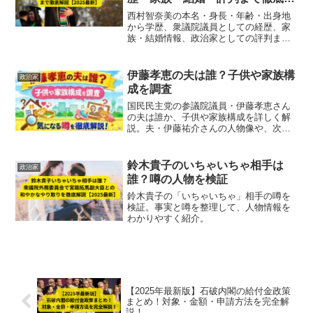
説【2025最新】
西村智奈美の本名・身長・年齢・出身地
から学歴、衆議院議員としての経歴、家
族・結婚情報、政治家としての評判まで
を2025年最新情報で徹底解説。ジェンダ
ー平等や子育て支援に積極的な女性政治
家の人物像を総合的に紹介します。
伊藤孝恵の夫は誰？子供や家族構
政治家
成を調査
国民民主党の参議院議員・伊藤孝恵さん
の夫は誰か、子供や家族構成を詳しく解
説。夫・伊藤祐介さんの人物像や、次女
の難聴をきっかけにした政治家転身、育
児と仕事を両立するリアルな家族エピソ
ードまでわかりやすくまとめています。
鈴木貴子のいちゃいちゃ相手は
政治家
誰？噂の人物を検証
鈴木貴子の「いちゃいちゃ」相手の噂を
検証。事実と噂を整理して、人物情報を
わかりやすく紹介。
【2025年最新版】石破内閣の給付金政策
まとめ！対象・金額・申請方法を完全解
説！