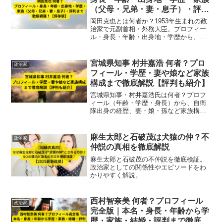
（父母・兄弟・妻・息子）・評判
まで徹底網羅！【保存版】
岡田克也とは何者か？1953年生まれの政
治家で元副首相・外務大臣。プロフィー
ル・身長・年齢・出身地・学歴から、父
がイオン創業者の華麗なる家族（兄弟・
妻・息子）情報、政治家としての評判ま
で最新2025版で徹底解説。
宮城県知事 村井嘉浩 何者？プロ
政治家
フィール・学歴・妻や娘など家族
構成まで徹底解説【評判も紹介】
宮城県知事・村井嘉浩氏は何者？プロフ
ィール（年齢・学歴・身長）から、自衛
隊出身の経歴、妻・娘・孫など家族構
成、震災復興リーダーとしての評判まで
徹底解説。2025年最新まとめ。
麻生太郎と石破茂は犬猿の仲？不
政治家
仲説の真相を徹底解説
麻生太郎と石破茂の不仲説を徹底検証。
政治家としての関係性やエピソードをわ
かりやすく解説。
西村智奈美 何者？プロフィール
政治家
完全版｜本名・身長・年齢から学
歴・家族・結婚・評判まで徹底解