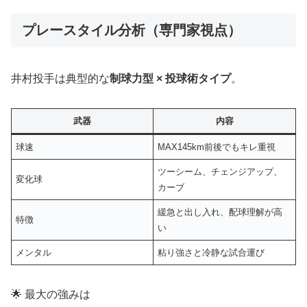
プレースタイル分析（専門家視点）
井村投手は典型的な
制球力型 × 投球術タイプ
。
武器
内容
球速
MAX145km前後でもキレ重視
ツーシーム、チェンジアップ、
変化球
カーブ
緩急と出し入れ、配球理解が高
特徴
い
メンタル
粘り強さと冷静な試合運び
🌟 最大の強みは