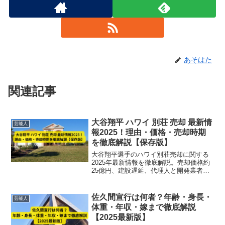
あそはた
関連記事
大谷翔平 ハワイ 別荘 売却 最新情
芸能人
報2025！理由・価格・売却時期
を徹底解説【保存版】
大谷翔平選手のハワイ別荘売却に関する
2025年最新情報を徹底解説。売却価格約
25億円、建設遅延、代理人と開発業者の
法的トラブルまで詳しくまとめていま
す。
佐久間宣行は何者？年齢・身長・
芸能人
体重・年収・嫁まで徹底解説
【2025最新版】