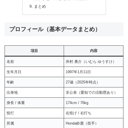
まとめ
プロフィール（基本データまとめ）
項目
内容
名前
井村 勇介（いむら ゆうすけ）
生年月日
1997年1月11日
年齢
27歳（2025年時点）
出身地
非公表（愛知での活動歴あり）
身長 / 体重
174cm / 76kg
投打
右投げ / 右打ち
所属
Honda鈴鹿（投手）