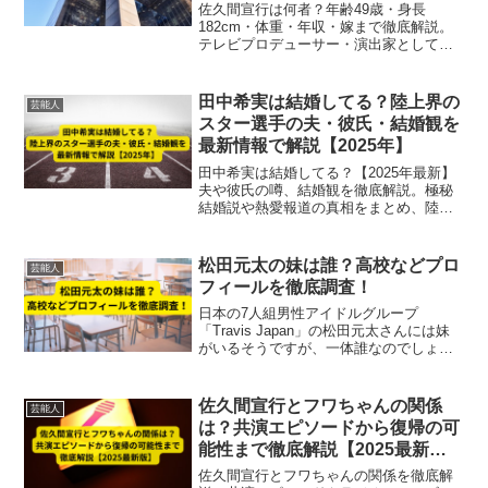
佐久間宣行は何者？年齢49歳・身長
182cm・体重・年収・嫁まで徹底解説。
テレビプロデューサー・演出家としての
経歴やYouTube活動、家族エピソードも
2025年最新情報で紹介。
田中希実は結婚してる？陸上界の
芸能人
スター選手の夫・彼氏・結婚観を
最新情報で解説【2025年】
田中希実は結婚してる？【2025年最新】
夫や彼氏の噂、結婚観を徹底解説。極秘
結婚説や熱愛報道の真相をまとめ、陸上
スターの素顔に迫ります。
松田元太の妹は誰？高校などプロ
芸能人
フィールを徹底調査！
日本の7人組男性アイドルグループ
「Travis Japan」の松田元太さんには妹
がいるそうですが、一体誰なのでしょう
か。この記事では、松田元太さんの妹の
高校やプロフィールを紹介します。ま
た、二人の兄妹仲やエピソードも併せて
佐久間宣行とフワちゃんの関係
芸能人
ご紹介しますね。
は？共演エピソードから復帰の可
能性まで徹底解説【2025最新
版】
佐久間宣行とフワちゃんの関係を徹底解