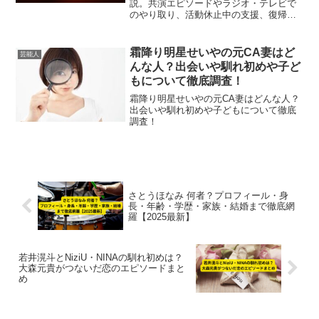
説。共演エピソードやラジオ・テレビで
のやり取り、活動休止中の支援、復帰の
可能性まで最新情報を2025年版でまとめ
ています。
霜降り明星せいやの元CA妻はど
芸能人
んな人？出会いや馴れ初めや子ど
もについて徹底調査！
霜降り明星せいやの元CA妻はどんな人？
出会いや馴れ初めや子どもについて徹底
調査！
さとうほなみ 何者？プロフィール・身
長・年齢・学歴・家族・結婚まで徹底網
羅【2025最新】
若井滉斗とNiziU・NINAの馴れ初めは？
大森元貴がつないだ恋のエピソードまと
め