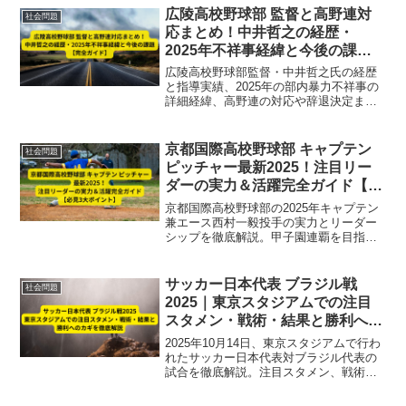
広陵高校野球部 監督と高野連対
社会問題
応まとめ！中井哲之の経歴・
2025年不祥事経緯と今後の課題
【完全ガイド】
広陵高校野球部監督・中井哲之氏の経歴
と指導実績、2025年の部内暴力不祥事の
詳細経緯、高野連の対応や辞退決定まで
の流れ、そして今後の指導体制改革や課
題を徹底解説。最新情報を網羅した完全
ガイドです。
京都国際高校野球部 キャプテン
社会問題
ピッチャー最新2025！注目リー
ダーの実力＆活躍完全ガイド【必
見3大ポイント】
京都国際高校野球部の2025年キャプテン
兼エース西村一毅投手の実力とリーダー
シップを徹底解説。甲子園連覇を目指す
最新成績や精神面での成長、チームへの
影響力まで3大ポイントで紹介します。
サッカー日本代表 ブラジル戦
社会問題
2025｜東京スタジアムでの注目
スタメン・戦術・結果と勝利への
カギを徹底解説
2025年10月14日、東京スタジアムで行わ
れたサッカー日本代表対ブラジル代表の
試合を徹底解説。注目スタメン、戦術、
結果、勝利のカギまで詳しく紹介し、初
勝利への期待と試合の見どころを網羅し