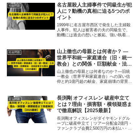
ています。
名古屋殺人主婦事件で同級生が犯
社会問題
人に？動機の真相に迫る5つのポ
イント
1999年に名古屋市西区で発生した主婦殺
人事件。犯人は被害者の夫の同級生で、
動機には過去の想いと嫉妬、強い執着が
絡むと捜査関係者は指摘。事件の背景と
犯行心理を5つのポイントで徹底解説しま
す。
山上徹也の母親とは何者か？ —
社会問題
世界平和統一家庭連合（旧・統一
教会）との関係・巨額献金・法廷
証言から探る【2025最新】
山上徹也の母親とは何者なのか？―旧統
一教会（世界平和家庭連合）への深い信
仰と約1億円超の献金、家庭崩壊の背景、
そして2025年の法廷証言までを徹底解
説。事件動機に与えた影響や「宗教二
世」問題も多角的に分析します。
長渕剛 オフィスレン 破産申立て
社会問題
とは？理由・損害額・横領疑惑ま
で徹底解説【2025最新】
長渕剛オフィスレンがダイヤモンドグル
ープに破産申立て｜ツアー分配金2億円・
ファンクラブ会費2,500万円の未払い・横
領疑惑まで徹底解説。2025年最新情報を
もとに法的手続きや今後の影響を詳しく