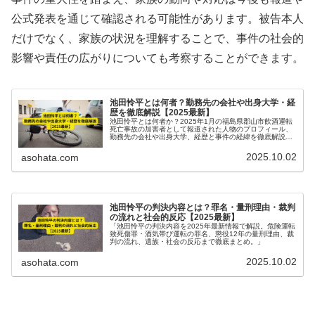
公式発表を通じて確認される可能性があります。被告本人
だけでなく、家族の状況を理解することで、事件の社会的
影響や責任の広がりについても考察することができます。
池田怜平とは何者？勤務先の会社や出身大学・経
歴を徹底解説【2025最新】
池田怜平とは何者か？2025年1月の福島県郡山市飲酒運転
死亡事故の加害者として報道された人物のプロフィール、
勤務先の会社や出身大学、経歴と事件の経緯を徹底解説し
ます。
2025.10.02
asohata.com
池田怜平の判決内容とは？罪名・量刑理由・裁判
の流れと社会的反応【2025最新】
「池田怜平の判決内容を2025年最新情報で解説。危険運転
致死傷罪・酒気帯び運転の罪名、懲役12年の量刑理由、裁
判の流れ、遺族・社会の反応まで徹底まとめ。」
2025.10.02
asohata.com