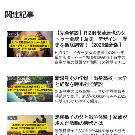
関連記事
【完全解説】RIZIN安藤達也のタ
芸能人
トゥー全貌！意味・デザイン・歴
史を徹底調査！【2025最新版】
RIZINファイター安藤達也選手の2025年
最新版タトゥー全貌を徹底解説！背中の
白竜や腕の麒麟など和彫りの神獣モチー
フの意味・デザイン・歴史、施術背景や
ファンの反応まで詳しく紹介します。
新浪剛史の学歴｜出身高校・大学
芸能人
と経歴を時系列で解説
新浪剛史の出身高校・大学や学歴情報を
時系列で整理。経歴や活動の歩みを2025
年版でわかりやすく紹介。
黒柳徹子の父と戦争体験｜家族が
芸能人
歩んだ激動の時代とは
黒黒柳徹子の父の戦争体験や家族の歴史