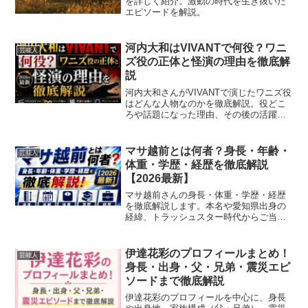
を詳しく紹介。激動の時代を生き抜いた
エピソードを解説。
河内大和はVIVANTで何役？ワニ
芸能人
ズ役の正体と怪演の理由を徹底解
説
河内大和さんがVIVANTで演じたワニズ役
はどんな人物なのかを徹底解説。役どこ
ろや話題になった理由、その後の活躍ま
で最新情報でまとめました。
マサ越前とは何者？身長・年齢・
芸能人
体重・学歴・経歴を徹底解説
【2026最新】
マサ越前さんの身長・体重・学歴・経歴
を徹底解説します。本名や愛知県出身の
経緯、トラッシュスター時代からご当地
ヒーロー活動まで、プロフィールをわか
りやすくまとめました。
伊達花彩のプロフィールまとめ！
芸能人
身長・出身・父・兄弟・震災エピ
ソードまで徹底解説
伊達花彩のプロフィールを中心に、身長