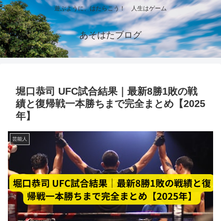
遊ぶように、はたらこう！ 人生はゲーム
あそはたブログ
堀口恭司 UFC試合結果｜最新8勝1敗の戦
績と復帰戦一本勝ちまで完全まとめ【2025
年】
芸能人