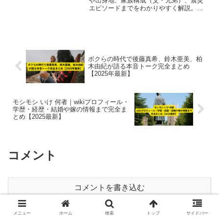
や出身地、家族構成（父・兄弟）、震災
エピソードまでをわかりやすく解説。話
題の背景や人物像が一気に理解できる内
容です。
ボクらの時代で後藤真希、鈴木亜美、柏
木由紀が語る本音トーク完全まとめ
【2025年最新】
モシモシ いけ 何者｜wikiプロフィール・
学歴・経歴・結婚や嫁の情報まで完全ま
とめ【2025最新】
コメント
コメントを書き込む
メニュー
ホーム
検索
トップ
サイドバー
ホーム
芸能人