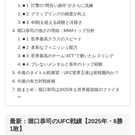
■ 1. 打撃の“間合い操作”がさらに洗練
■ 2. グラップリングの精度が向上
■ 3. 40戦を超える経験と冷静さ
堀口恭司の強さの理由：MMAトップ分析
■ 1. 世界最高クラスのスピード
■ 2. 多彩なフィニッシュ能力
■ 3. 世界最高のチーム“ATT”で磨いたレスリング
■ 4. ブレないメンタルと長年のトップ経験
今後のタイトル戦展望：UFC世界王座は射程圏内か？
今後の有力対戦候補
総まとめ：堀口恭司は2025年も世界最前線のファイタ
ー
最新：堀口恭司のUFC戦績【2025年・8勝
1敗】