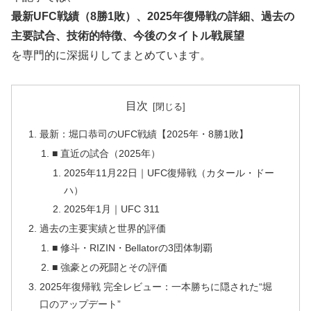
最新UFC戦績（8勝1敗）、2025年復帰戦の詳細、過去の
主要試合、技術的特徴、今後のタイトル戦展望
を専門的に深掘りしてまとめています。
目次
最新：堀口恭司のUFC戦績【2025年・8勝1敗】
■ 直近の試合（2025年）
2025年11月22日｜UFC復帰戦（カタール・ドー
ハ）
2025年1月｜UFC 311
過去の主要実績と世界的評価
■ 修斗・RIZIN・Bellatorの3団体制覇
■ 強豪との死闘とその評価
2025年復帰戦 完全レビュー：一本勝ちに隠された“堀
口のアップデート”