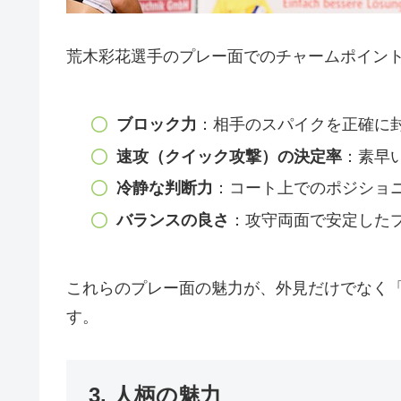
荒木彩花選手のプレー面でのチャームポイン
ブロック力
：相手のスパイクを正確に
速攻（クイック攻撃）の決定率
：素早
冷静な判断力
：コート上でのポジショ
バランスの良さ
：攻守両面で安定した
これらのプレー面の魅力が、外見だけでなく
す。
3. 人柄の魅力