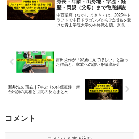
身長・年齢・出身地・学歴・経
歴・両親（父母）まで徹底解説
【2025最新】
中西聖輝（なかし まさき）は、2025年ド
ラフトで中日ドラゴンズから1位指名を受
けた青山学院大学の本格派右腕。奈良県
橿原市出身で、智弁和歌山高校・青学大
の両方で日本一を経験した実力派です。
身長182cm・最速153km/h、経営者の父
を持つ家庭背景も注目。プロフィール・
学歴・経歴・両親まで徹底解説【2025最
新】。
吉田栄作が「家族に見てほしい」と語っ
た作品と、家族への想いを徹底紹介
新井浩文 現在｜7年ぶりの俳優復帰！舞
台出演の真相と世間の反応まとめ
コメント
コメントを書き込む