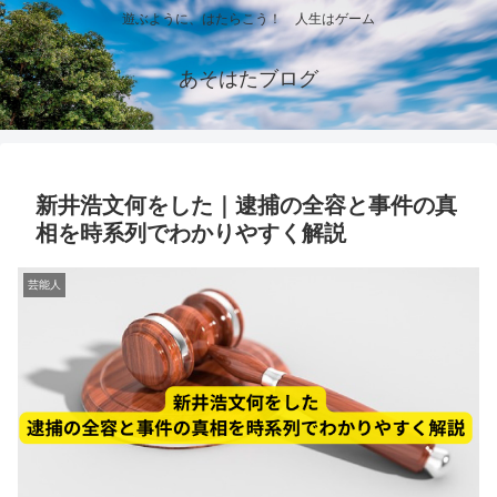
遊ぶように、はたらこう！ 人生はゲーム
あそはたブログ
新井浩文何をした｜逮捕の全容と事件の真
相を時系列でわかりやすく解説
芸能人