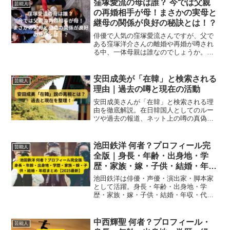
窪塚愛流の母は誰？ 今では父親
芸能人
の再婚相手が母！まさかの実母と
継母の関係が良好の秘訣とは！？
俳優で人気の窪塚愛流さんですが、父で
ある窪塚洋介さんの離婚や再婚が噂され
る中、一体母親は誰なのでしょうか。ま
た、実の母親と父親が再婚した相手（継
母）の関係が良好ということで驚きです
が、その良好な関係の秘訣を徹底調査し
安田成美が「在韓」と検索される
芸能人
ました。
理由｜過去の噂と現在の活動
安田成美さんが「在韓」と検索される理
由を徹底解説。在日韓国人としてのルー
ツや過去の報道、ネット上の噂の真偽、
そして現在の活動拠点をわかりやすく整
理します。
池田鉄洋 何者？プロフィール完
芸能人
全版｜身長・年齢・出身地・学
歴・家族・嫁・子供・結婚・年収
まとめ【2025最新】
池田鉄洋は俳優・声優・演出家・脚本家
として活躍。身長・年齢・出身地・学
歴・家族・嫁・子供・結婚・年収・代表
作・趣味まで、2025年最新プロフィール
を完全網羅。
中西輝聖 何者？プロフィール・
芸能人