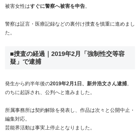
被害女性は
すぐに警察へ被害を申告
。
警察は証言・医療記録などの裏付け捜査を慎重に進めまし
た。
■捜査の経過｜2019年2月「強制性交等容
疑」で逮捕
発生から約半年後の
2019年2月1日、新井浩文さん逮捕
。
のちに起訴され、公判へと進みました。
所属事務所は契約解除を発表し、作品は次々と公開中止・
編集対応。
芸能界活動は事実上停止となりました。