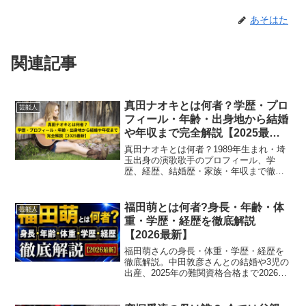
あそはた
関連記事
真田ナオキとは何者？学歴・プロ
芸能人
フィール・年齢・出身地から結婚
や年収まで完全解説【2025最
新】
真田ナオキとは何者？1989年生まれ・埼
玉出身の演歌歌手のプロフィール、学
歴、経歴、結婚歴・家族・年収まで徹底
解説。ノックアウトボイスで人気の実力
派歌手の魅力と活動を2025年最新情報で
紹介します。
福田萌とは何者?身長・年齢・体
芸能人
重・学歴・経歴を徹底解説
【2026最新】
福田萌さんの身長・体重・学歴・経歴を
徹底解説。中田敦彦さんとの結婚や3児の
出産、2025年の難関資格合格まで2026年
最新情報でまとめました。