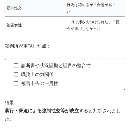
行為は認めるが「合意があっ
新井浩文
た」
「力で押さえつけられた」「拒
被害女性
否が通用しなかった」
裁判所が重視した点：
診断書や状況証拠と証言の整合性
職務上の力関係
被害申告の一貫性
結果、
暴行・脅迫による強制性交等が成立
すると判断されまし
た。