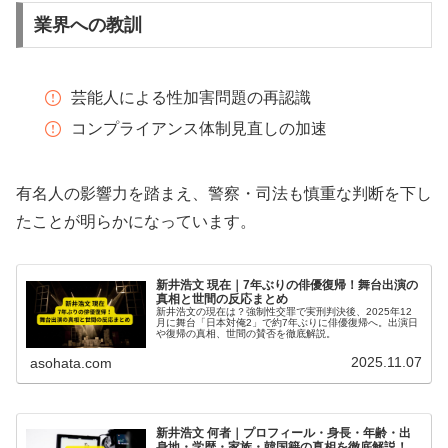
業界への教訓
芸能人による性加害問題の再認識
コンプライアンス体制見直しの加速
有名人の影響力を踏まえ、警察・司法も慎重な判断を下し
たことが明らかになっています。
新井浩文 現在｜7年ぶりの俳優復帰！舞台出演の
真相と世間の反応まとめ
新井浩文の現在は？強制性交罪で実刑判決後、2025年12
月に舞台「日本対俺2」で約7年ぶりに俳優復帰へ。出演日
や復帰の真相、世間の賛否を徹底解説。
2025.11.07
asohata.com
新井浩文 何者｜プロフィール・身長・年齢・出
身地・学歴・家族・韓国籍の真相を徹底解説！