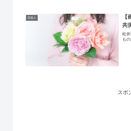
【
芸能人
共
松井
もの
スポ