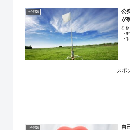
公
社会問題
が
公務
いま
いる
スポ
自
社会問題