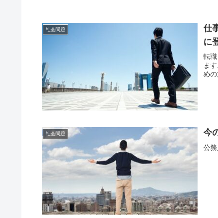
仕
社会問題
に
転職
ます
めの
今
社会問題
公務