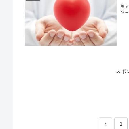
遊ぶ
るこ
スポ
前
1